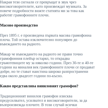
Накрая тези сигнали се превръщат в звук чрез
високоговорителите, като произвеждат музиката. За
повече подробности вижте статията ми за това как
работят грамофонните плочи.
Масово производство
През 1895 г. е произведена първата масова грамофонна
плоча. Той остава изключително популярен до
въвеждането на радиото.
Макар че въвеждането на радиото не прави точно
грамофонния плейър остарял, то открадва
гръмотевиците му за няколко години. През 30-те и 40-те
години на миналия век грамофонните плочи се продават
добре, но те стават наистина широко разпространени
едва около двадесет години по-късно.
Какво представлява виниловият грамофон?
Традиционният винилов грамофон изисква
предусилвател, усилвател и високоговорители, за да
възпроизвежда плочите. В този случай всички