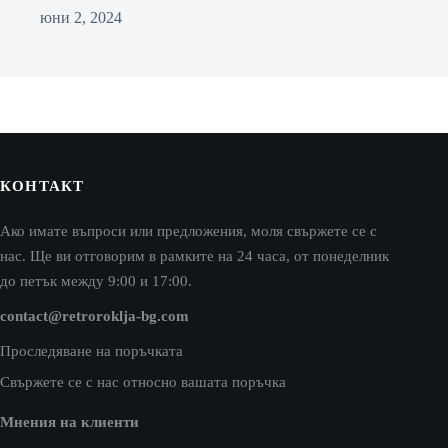
юни 2, 2024
КОНТАКТ
Ако имате въпроси или предложения, моля свържете се с
нас. Ще ви отговорим в рамките на 24 часа, от понеделник
до петък между 9:00 и 17:00.
contact@retroroklja-bg.com
Проследяване на поръчката
Свържете се с нас относно вашата поръчка
Мнения на клиенти