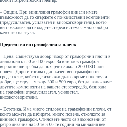
всеки потребителски плейър.
– Опции. При виниловия грамофон винаги имате
възможност да го свържете с по-качествени компоненти
(предусилвател, усилвател и високоговорители), което
ви позволява да създадете стереосистема с много добро
качество на звука.
Предимства на грамофонната плоча:
– Цена. Съществува добър избор от грамофонни плочи в
диапазона от 50 до 100 евро. За винилов грамофон
вероятно ще трябва да похарчите около 200 USD или
повече. Дори и тогава един качествен грамофон от
среден клас, който ще издържи дълго време и ще звучи
добре, ще струва между 300 и 500 евро, без да включваме
другите компоненти на вашата стереоуредба, базирана
на грамофон (предусилвател, усилвател,
високоговорители).
– Естетика. Има много стилове на грамофонни плочи, от
които можете да избирате, много повече, отколкото за
винилов грамофон. Стиловете често са вдъхновени от
ретро дизайна на 50-те и 60-те години на миналия век –