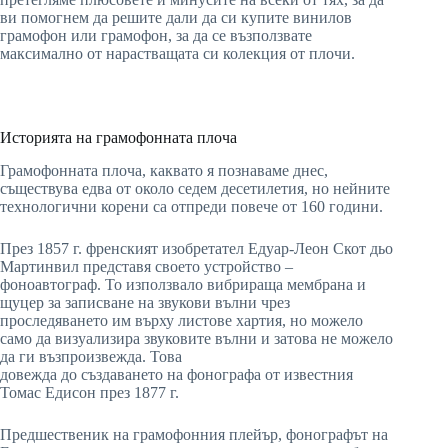
ви помогнем да решите дали да си купите винилов
грамофон или грамофон, за да се възползвате
максимално от нарастващата си колекция от плочи.
Историята на грамофонната плоча
Грамофонната плоча, каквато я познаваме днес,
съществува едва от около седем десетилетия, но нейните
технологични корени са отпреди повече от 160 години.
През 1857 г. френският изобретател Едуар-Леон Скот дьо
Мартинвил представя своето устройство –
фоноавтограф. То използвало вибрираща мембрана и
щуцер за записване на звукови вълни чрез
проследяването им върху листове хартия, но можело
само да визуализира звуковите вълни и затова не можело
да ги възпроизвежда. Това
довежда до създаването на фонографа от известния
Томас Едисон през 1877 г.
Предшественик на грамофонния плейър, фонографът на