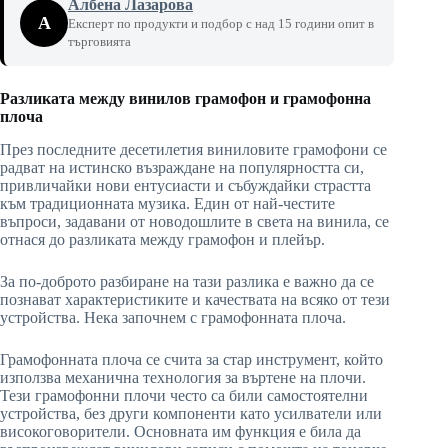
Албена Лазарова
А
Експерт по продукти и подбор с над 15 години опит в
търговията
Разликата между винилов грамофон и грамофонна
плоча
През последните десетилетия виниловите грамофони се
радват на истинско възраждане на популярността си,
привличайки нови ентусиасти и събуждайки страстта
към традиционната музика. Един от най-честите
въпроси, задавани от новодошлите в света на винила, се
отнася до разликата между грамофон и плейър.
За по-доброто разбиране на тази разлика е важно да се
познават характеристиките и качествата на всяко от тези
устройства. Нека започнем с грамофонната плоча.
Грамофонната плоча се счита за стар инструмент, който
използва механична технология за въртене на плочи.
Тези грамофонни плочи често са били самостоятелни
устройства, без други компоненти като усилватели или
високоговорители. Основната им функция е била да