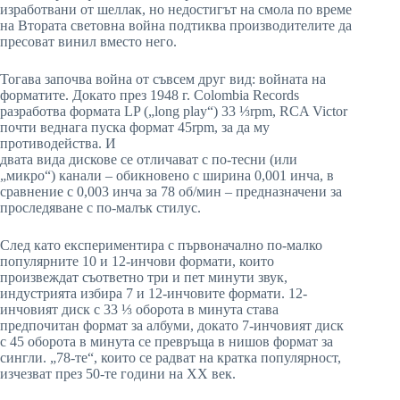
изработвани от шеллак, но недостигът на смола по време
на Втората световна война подтиква производителите да
пресоват винил вместо него.
Тогава започва война от съвсем друг вид: войната на
форматите. Докато през 1948 г. Colombia Records
разработва формата LP („long play“) 33 ⅓rpm, RCA Victor
почти веднага пуска формат 45rpm, за да му
противодейства. И
двата вида дискове се отличават с по-тесни (или
„микро“) канали – обикновено с ширина 0,001 инча, в
сравнение с 0,003 инча за 78 об/мин – предназначени за
проследяване с по-малък стилус.
След като експериментира с първоначално по-малко
популярните 10 и 12-инчови формати, които
произвеждат съответно три и пет минути звук,
индустрията избира 7 и 12-инчовите формати. 12-
инчовият диск с 33 ⅓ оборота в минута става
предпочитан формат за албуми, докато 7-инчовият диск
с 45 оборота в минута се превръща в нишов формат за
сингли. „78-те“, които се радват на кратка популярност,
изчезват през 50-те години на ХХ век.