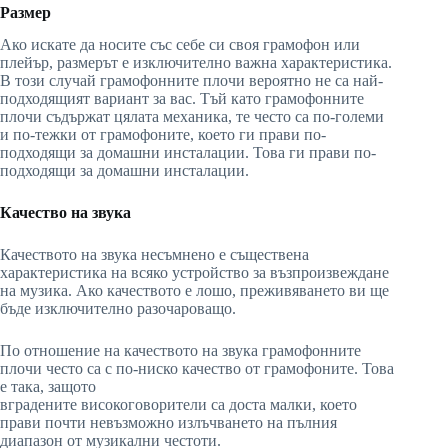
Размер
Ако искате да носите със себе си своя грамофон или
плейър, размерът е изключително важна характеристика.
В този случай грамофонните плочи вероятно не са най-
подходящият вариант за вас. Тъй като грамофонните
плочи съдържат цялата механика, те често са по-големи
и по-тежки от грамофоните, което ги прави по-
подходящи за домашни инсталации. Това ги прави по-
подходящи за домашни инсталации.
Качество на звука
Качеството на звука несъмнено е съществена
характеристика на всяко устройство за възпроизвеждане
на музика. Ако качеството е лошо, преживяването ви ще
бъде изключително разочароващо.
По отношение на качеството на звука грамофонните
плочи често са с по-ниско качество от грамофоните. Това
е така, защото
вградените високоговорители са доста малки, което
прави почти невъзможно излъчването на пълния
диапазон от музикални честоти.