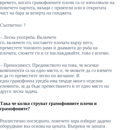
времето, когато грамофонните плочи са се използвали на
повечето партита, вкъщи с приятели или в откритата
част на бара за вечерта на гинджета.
Съответно:
?
– Лесна употреба. Включете
го, включете го, поставете плочата върху него,
преместете тоновото рамо и диаманта до ръба на
плочата, сложете ги и се наслаждавайте, това е всичко.
– Преносимост. Предимството на това, че всички
компоненти са на едно място, е, че можете да го вземете
и да го преместите лесно по желание. В
една грамофонна уредба има твърде много отделни
елементи, за да бъде преместването ѝ от едно място на
друго лесна задача.
Така че колко струват грамофонните плочи и
грамофоните?
Реалистично погледнато, повечето хора избират дадено
оборудване въз основа на цената. Въпреки че цената