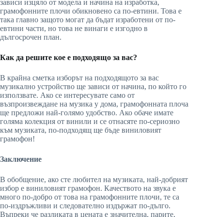
зависи изцяло от модела и начина на изработка,
грамофонните плочи обикновено са по-евтини. Това е
така главно защото могат да бъдат изработени от по-
евтини части, но това не винаги е изгодно в
дългосрочен план.
Как да решите кое е подходящо за вас?
В крайна сметка изборът на подходящото за вас
музикално устройство ще зависи от начина, по който го
използвате. Ако се интересувате само от
възпроизвеждане на музика у дома, грамофонната плоча
ще предложи най-голямо удобство. Ако обаче имате
голяма колекция от винили и се отнасяте по-сериозно
към музиката, по-подходящ ще бъде виниловият
грамофон!
Заключение
В обобщение, ако сте любител на музиката, най-добрият
избор е виниловият грамофон. Качеството на звука е
много по-добро от това на грамофонните плочи, те са
по-издръжливи и следователно издържат по-дълго.
Въпреки че разликата в цената е значителна, парите,