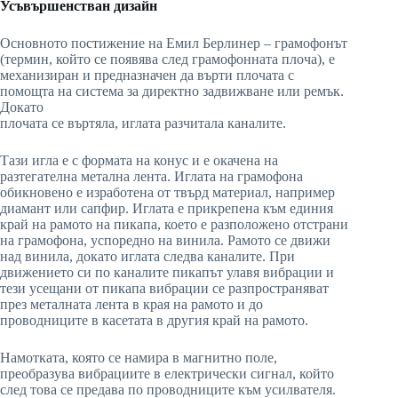
Усъвършенстван дизайн
Основното постижение на Емил Берлинер – грамофонът
(термин, който се появява след грамофонната плоча), е
механизиран и предназначен да върти плочата с
помощта на система за директно задвижване или ремък.
Докато
плочата се въртяла, иглата разчитала каналите.
Тази игла е с формата на конус и е окачена на
разтегателна метална лента. Иглата на грамофона
обикновено е изработена от твърд материал, например
диамант или сапфир. Иглата е прикрепена към единия
край на рамото на пикапа, което е разположено отстрани
на грамофона, успоредно на винила. Рамото се движи
над винила, докато иглата следва каналите. При
движението си по каналите пикапът улавя вибрации и
тези усещани от пикапа вибрации се разпространяват
през металната лента в края на рамото и до
проводниците в касетата в другия край на рамото.
Намотката, която се намира в магнитно поле,
преобразува вибрациите в електрически сигнал, който
след това се предава по проводниците към усилвателя.