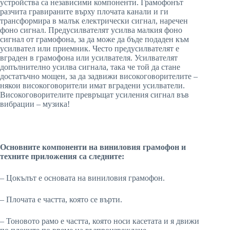
устройства са независими компоненти. Грамофонът
разчита гравираните върху плочата канали и ги
трансформира в малък електрически сигнал, наречен
фоно сигнал. Предусилвателят усилва малкия фоно
сигнал от грамофона, за да може да бъде подаден към
усилвател или приемник. Често предусилвателят е
вграден в грамофона или усилвателя. Усилвателят
допълнително усилва сигнала, така че той да стане
достатъчно мощен, за да задвижи високоговорителите –
някои високоговорители имат вградени усилватели.
Високоговорителите превръщат усиления сигнал във
вибрации – музика!
Основните компоненти на виниловия грамофон и
техните приложения са следните:
– Цокълът е основата на виниловия грамофон.
– Плочата е частта, която се върти.
– Тоновото рамо е частта, която носи касетата и я движи