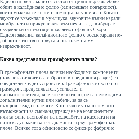
Едисон първоначално се състои от цилиндър с жлебове,
обвит в калайдисано фолио (записващата повърхност),
който може да се върти с помощта на манивела. Когато
звукът се въвеждал в мундщука, звуковите вълни карали
мембраната и прикрепената към нея игла да вибрират,
създавайки отпечатъци в калаеното фолио. Скоро
Едисон заменил калайдисаното фолио с восък заради по-
доброто качество на звука и по-голямата му
издръжливост.
Какво представлява грамофонната плоча?
В грамофонната плоча всички необходими компоненти
(повечето от които са изброени в предишния раздел) са
обединени в едно устройство. Грамофонът се състои от
грамофон, предусилвател, усилвател и
високоговорители; всичко е включено, не са необходими
допълнителни кутии или кабели, за да се
възпроизвеждат плочите. Като цяло има много малко
възможности за смяна/надграждане на компонентите
или за фина настройка на подредбата на касетата и на
натиска, упражняван от диаманта върху грамофонната
плоча. Всичко това обикновено се фиксира фабрично.