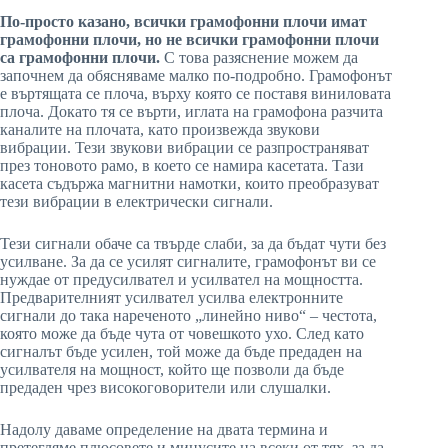
По-просто казано, всички грамофонни плочи имат
грамофонни плочи, но не всички грамофонни плочи
са грамофонни плочи.
С това разяснение можем да
започнем да обясняваме малко по-подробно. Грамофонът
е въртящата се плоча, върху която се поставя виниловата
плоча. Докато тя се върти, иглата на грамофона разчита
каналите на плочата, като произвежда звукови
вибрации. Тези звукови вибрации се разпространяват
през тоновото рамо, в което се намира касетата. Тази
касета съдържа магнитни намотки, които преобразуват
тези вибрации в електрически сигнали.
Тези сигнали обаче са твърде слаби, за да бъдат чути без
усилване. За да се усилят сигналите, грамофонът ви се
нуждае от предусилвател и усилвател на мощността.
Предварителният усилвател усилва електронните
сигнали до така нареченото „линейно ниво“ – честота,
която може да бъде чута от човешкото ухо. След като
сигналът бъде усилен, той може да бъде предаден на
усилвателя на мощност, който ще позволи да бъде
предаден чрез високоговорители или слушалки.
Надолу даваме определение на двата термина и
претегляме плюсовете и минусите на всеки от тях, за да