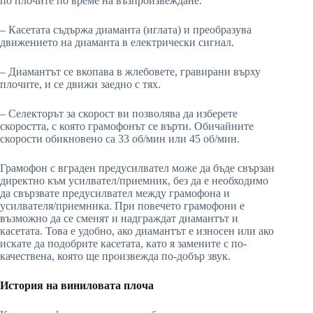
по плочите по време на възпроизвеждане.
– Касетата съдържа диаманта (иглата) и преобразува
движението на диаманта в електрически сигнал.
– Диамантът се вкопава в жлебовете, гравирани върху
плочите, и се движи заедно с тях.
– Селекторът за скорост ви позволява да изберете
скоростта, с която грамофонът се върти. Обичайните
скорости обикновено са 33 об/мин или 45 об/мин.
Грамофон с вграден предусилвател може да бъде свързан
директно към усилвател/приемник, без да е необходимо
да свързвате предусилвател между грамофона и
усилвателя/приемника. При повечето грамофони е
възможно да се сменят и надграждат диамантът и
касетата. Това е удобно, ако диамантът е износен или ако
искате да подобрите касетата, като я замените с по-
качествена, която ще произвежда по-добър звук.
История на виниловата плоча