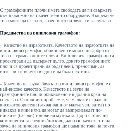
С грамофонните плочи имате свободата да ги свържете
към възможно най-качественото оборудване. Въпреки че
това може да е скъпо, качеството на звука си заслужава.
Предимства на виниловия грамофон:
– Качество на изработката. Качеството на изработката на
виниловия грамофон обикновено е много по-добро от
това на грамофонните плочи. Виниловите грамофони са
проектирани да издържат дълго, докато грамофонните
плочи са проектирани да бъдат леки, преносими, да
интегрират всичко в едно и да бъдат евтини.
– Качество на звука. Звукът на виниловия грамофон е с
най-високо качество. Качеството на звука на
грамофонните плочи обикновено е в долния край на
спектъра. Основният проблем е, че малките вградени
високоговорители (захранвани от малък усилвател) по
никакъв начин няма да могат да възпроизведат по-
ниските (басови) тонове на музиката. Дори с отделни
компоненти за средния/ниския диапазон качеството на
звука на виниловия грамофон ще надмине това на почти