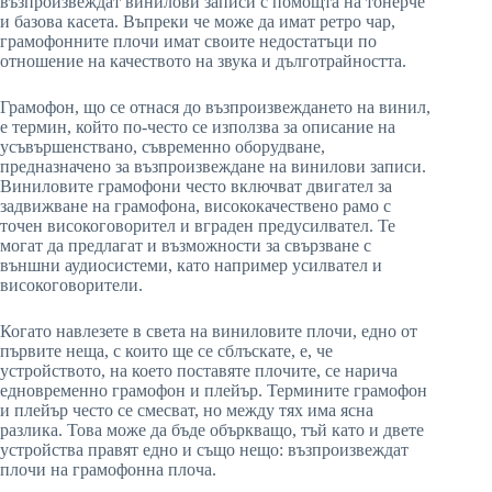
възпроизвеждат винилови записи с помощта на тонерче
и базова касета. Въпреки че може да имат ретро чар,
грамофонните плочи имат своите недостатъци по
отношение на качеството на звука и дълготрайността.
Грамофон, що се отнася до възпроизвеждането на винил,
е термин, който по-често се използва за описание на
усъвършенствано, съвременно оборудване,
предназначено за възпроизвеждане на винилови записи.
Виниловите грамофони често включват двигател за
задвижване на грамофона, висококачествено рамо с
точен високоговорител и вграден предусилвател. Те
могат да предлагат и възможности за свързване с
външни аудиосистеми, като например усилвател и
високоговорители.
Когато навлезете в света на виниловите плочи, едно от
първите неща, с които ще се сблъскате, е, че
устройството, на което поставяте плочите, се нарича
едновременно грамофон и плейър. Термините грамофон
и плейър често се смесват, но между тях има ясна
разлика. Това може да бъде объркващо, тъй като и двете
устройства правят едно и също нещо: възпроизвеждат
плочи на грамофонна плоча.