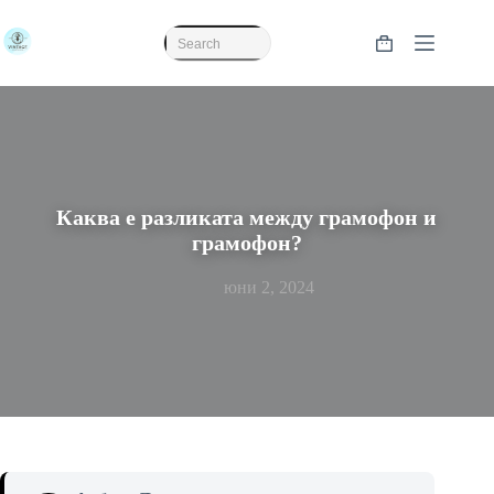
Skip
to
content
Shopping
No
cart
results
Каква е разликата между грамофон и
грамофон?
юни 2, 2024