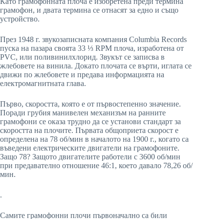
Като грамофонната плоча е изобретена преди термина
грамофон, и двата термина се отнасят за едно и също
устройство.
През 1948 г. звукозаписната компания Columbia Records
пуска на пазара своята 33 ⅓ RPM плоча, изработена от
PVC, или поливинилхлорид. Звукът се записва в
жлебовете на винила. Докато плочата се върти, иглата се
движи по жлебовете и предава информацията на
електромагнитната глава.
Първо, скоростта, която е от първостепенно значение.
Поради грубия манивелен механизъм на ранните
грамофони се оказа трудно да се установи стандарт за
скоростта на плочите. Първата общоприета скорост е
определена на 78 об/мин в началото на 1900 г., когато са
въведени електрическите двигатели на грамофоните.
Защо 78? Защото двигателите работели с 3600 об/мин
при предавателно отношение 46:1, което давало 78,26 об/
мин.
.
Самите грамофонни плочи първоначално са били