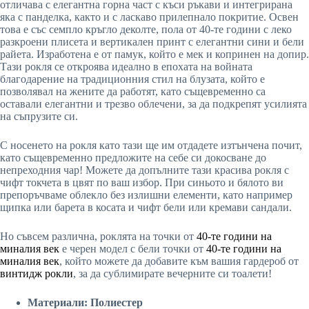
отличава с елегантна горна част с къси ръкави и интегрирана
яка с панделка, както и с ласкаво прилепнало покритие. Освен
това е със семпло кръгло деколте, пола от 40-те години с леко
разкроени плисета и вертикален принт с елегантни сини и бели
райета. Изработена е от памук, който е мек и копринен на допир.
Тази рокля се откроява идеално в епохата на войната
благодарение на традиционния стил на блузата, който е
позволявал на жените да работят, като същевременно са
оставали елегантни и трезво облечени, за да подкрепят усилията
на съпрузите си.
С носенето на рокля като тази ще им отдадете изтънчена почит,
като същевременно предложите на себе си докосване до
непреходния чар! Можете да допълните тази красива рокля с
чифт токчета в цвят по ваш избор. При синьото и бялото ви
препоръчваме облекло без излишни елементи, като например
щипка или барета в косата и чифт бели или кремави сандали.
Но съвсем различна, роклята на точки от
40-те години на
миналия век
е черен модел с бели точки от
40-те години на
миналия век
, който можете да добавите към вашия гардероб от
винтидж рокли
, за да сублимирате вечерните си тоалети!
Материали: Полиестер