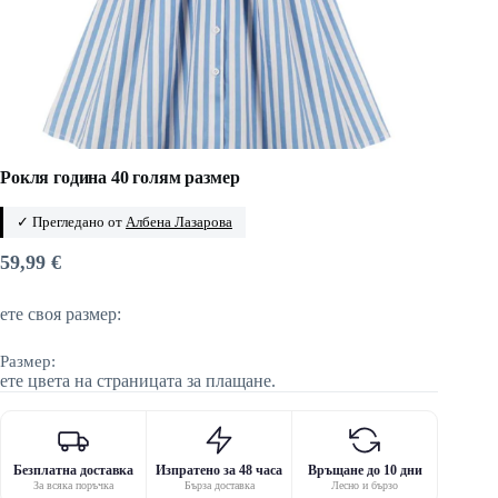
Рокля година 40 голям размер
✓ Прегледано от
Албена Лазарова
59,99
€
ете своя размер:
Размер:
ете цвета на страницата за плащане.
Безплатна доставка
Изпратено за 48 часа
Връщане до 10 дни
За всяка поръчка
Бърза доставка
Лесно и бързо