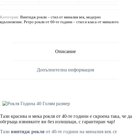
Категории:
Винтидж рокли – стил от миналия век, модерно
вдъхновение
,
Ретро рокли от 60-те години – стил и класа от миналото
Описание
Допълнителна информация
Тази красива и мека рокля от 40-те години е скроена така, че да
обгръща извивките ви без излишъци, с гарантиран чар!
Тази
винтидж рокля
от 40-те години на миналия век се