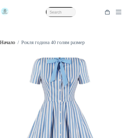
Skip
to
content
Shopping
No
cart
results
Начало
/
Рокля година 40 голям размер