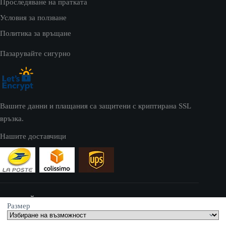
Проследяване на пратката
Условия за ползване
Политика за връщане
Пазарувайте сигурно
Вашите данни и плащания са защитени с криптирана SSL
връзка.
Нашите доставчици
УЕБСАЙТ
Размер
retroroklja-bg.com принадлежи на: