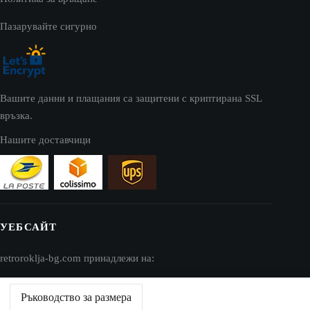
Пазарувайте сигурно
Вашите данни и плащания са защитени с криптирана SSL
връзка.
Нашите доставчици
УЕБСАЙТ
retroroklja-bg.com принадлежи на:
AV SEO LLC
Ръководство за размера
Адрес: