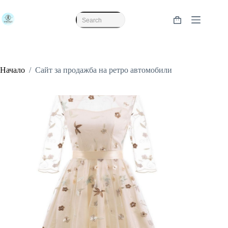
Skip
to
content
Shopping
No
cart
results
Начало
/
Сайт за продажба на ретро автомобили