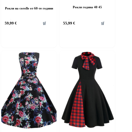
Рокля година 40 45
Рокля на corolle от 60-те години
his
This
59,99
€
55,99
€
🛒
🛒
roduct
product
as
has
ultiple
multiple
riants.
variants.
he
The
ptions
options
ay
may
e
be
hosen
chosen
n
on
he
the
roduct
product
age
page