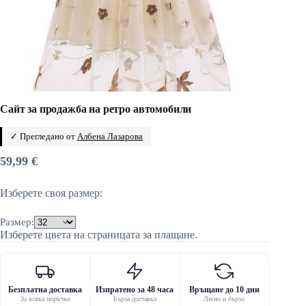
Сайт за продажба на ретро автомобили
✓ Прегледано от
Албена Лазарова
59,99
€
Изберете своя размер:
Размер:
Изберете цвета на страницата за плащане.
Безплатна доставка
Изпратено за 48 часа
Връщане до 10 дни
За всяка поръчка
Бърза доставка
Лесно и бързо