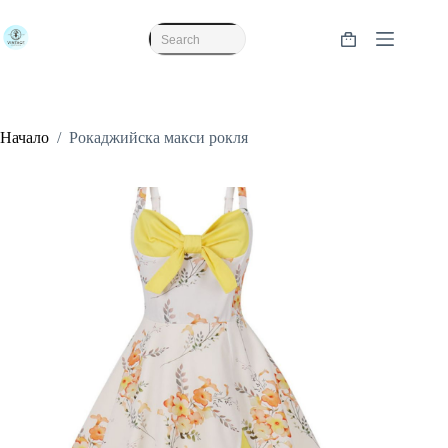
Skip
to
content
Shopping
No
cart
results
Начало
/
Рокаджийска макси рокля