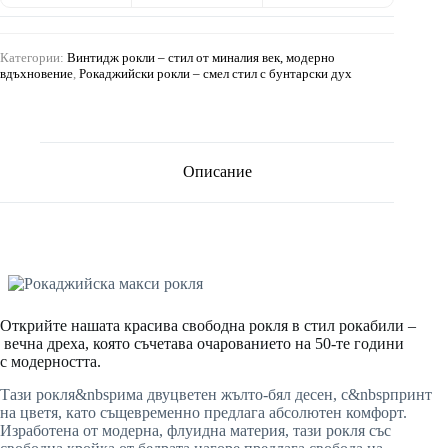
Категории:
Винтидж рокли – стил от миналия век, модерно
вдъхновение
,
Рокаджийски рокли – смел стил с бунтарски дух
Описание
Открийте нашата красива свободна рокля в стил рокабили –
вечна дреха, която съчетава очарованието на 50-те години
с модерността.
Тази рокля&nbspима двуцветен жълто-бял десен, с&nbspпринт
на цветя, като същевременно предлага абсолютен комфорт.
Изработена от модерна, флуидна материя, тази рокля със