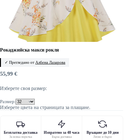
Рокаджийска макси рокля
✓ Прегледано от
Албена Лазарова
55,99
€
Изберете своя размер:
Размер:
Изберете цвета на страницата за плащане.
Безплатна доставка
Изпратено за 48 часа
Връщане до 10 дни
За всяка поръчка
Бърза доставка
Лесно и бързо