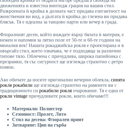
свободна кройка от бедрата нагоре предлага свобода на
движенията и известна винтидж грация на вашия стил.
Разкроената ѝ кройка в долната част придава елегантност на
женствения ви вид, а дългата ѝ кройка до глезена ви придава
блясък. Тя е идеална за танцово парти или вечер в града.
Флоралният десен, който виждате върху бялата ѝ материя, е
нежен и напомня за лятно поле от 50-те и 60-те години на
миналия век! Нашата рокаджийска рокля е проектирана и в
овърсайз стил, което означава, че е подходяща за различни
типове тяло. Облечена с причудлива, широка папийонка с
презрамки, тя със сигурност ще изглежда страхотно с ретро
помпи.
Ако обичате да носите оригинални вечерни облекла,
синята
рокля рокабили
ще изглежда страхотно на раменете ви с
традиционното си
рокабили рокля
очарование. Тя е една от
рокли vintage
причудливите рокли, които обичаме!!!
Материали: Полиестер
Сезонност: Пролет, Лято
Стил на десена: Флорален принт
Затваряне: Цип на гърба