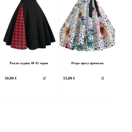
roduct
product
age
page
Рокля година 40 45 черно
Ретро преса прически
his
This
59,99
€
55,99
€
🛒
🛒
roduct
product
as
has
ultiple
multiple
riants.
variants.
he
The
ptions
options
ay
may
e
be
hosen
chosen
n
on