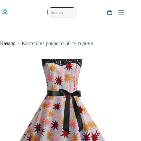
Skip
to
content
Shopping
No
cart
results
Начало
/
Коктейлна рокля от 60-те години