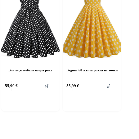
he
roduct
age
Винтидж мебели втора ръка
Година 60 жълта рокля на точки
This
55,99
€
55,99
€
🛒
🛒
product
has
multiple
variants.
The
options
may
be
chosen
on