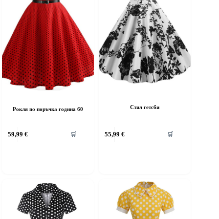
Стил гетсби
Рокля по поръчка година 60
his
59,99
€
55,99
€
🛒
🛒
roduct
as
ultiple
riants.
he
ptions
ay
e
hosen
n