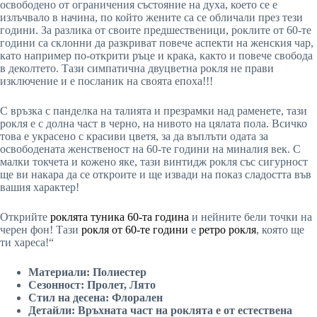
освободено от ограничения състояние на духа, което се е
излъчвало в начина, по който жените са се обличали през тези
години. За разлика от своите предшественици, роклите от 60-те
години са склонни да разкриват повече аспекти на женския чар,
като например по-открити ръце и крака, както и повече свобода
в деколтето. Тази симпатична двуцветна рокля не прави
изключение и е посланик на своята епоха!!!
С връзка с панделка на талията и презрамки над раменете, тази
рокля е с долна част в черно, на нивото на цялата пола. Всичко
това е украсено с красиви цветя, за да въплъти одата за
освободената женственост на 60-те години на миналия век. С
малки токчета и кожено яке, тази винтидж рокля със сигурност
ще ви накара да се откроите и ще извади на показ сладостта във
вашия характер!
Открийте
роклята туника 60-та година
и нейните бели точки на
черен фон! Тази
рокля от 60-те години
е
ретро рокля
, която ще
ти хареса!“
Материали: Полиестер
Сезонност: Пролет, Лято
Стил на десена: Флорален
Детайли: Връхната част на роклята е от естествена