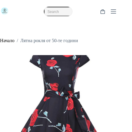
Skip
to
content
Shopping
No
cart
results
Начало
/
Лятна рокля от 50-те години