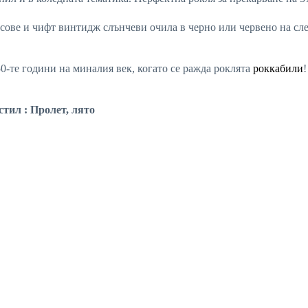
псове и чифт винтидж слънчеви очила в черно или червено на сл
50-те години на миналия век, когато се ражда роклята
роккабили
стил : Пролет, лято