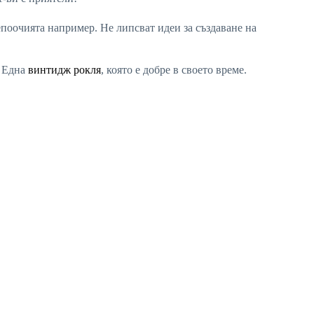
епоочията например. Не липсват идеи за създаване на
! Една
винтидж рокля
, която е добре в своето време.