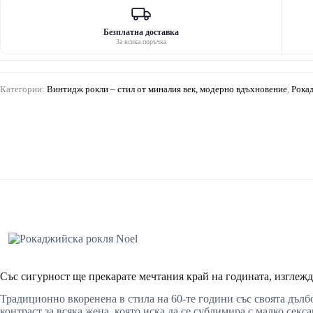
Безплатна доставка
За всяка поръчка
Категории:
Винтидж рокли – стил от миналия век, модерно вдъхновение
,
Рокад
Със сигурност ще прекарате мечтания край на годината, изглежд
Традиционно вкоренена в стила на 60-те години със своята дълб
контраст за всяка жена, която иска да се сублимира с малко секс