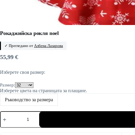
Рокаджийска рокля noel
✓ Прегледано от
Албена Лазарова
55,99
€
Изберете своя размер:
Размер:
Изберете цвета на страницата за плащане.
Ръководство за размера
количество
за
Рокаджийска
рокля
noel