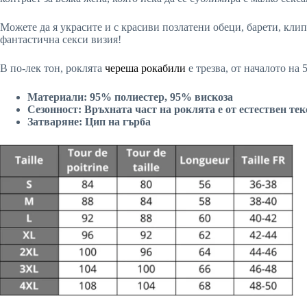
Можете да я украсите и с красиви позлатени обеци, барети, кли
фантастична секси визия!
В по-лек тон, роклята
череша рокабили
е трезва, от началото на 
Материали: 95% полиестер,
95% вискоза
Сезонност: Връхната част на роклята е от естествен тек
Затваряне: Цип на гърба