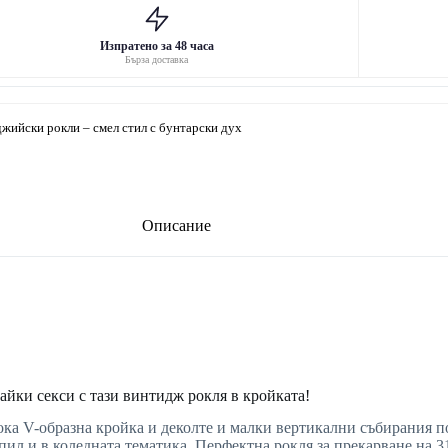
Изпратено за 48 часа
Бърза доставка
жийски рокли – смел стил с бунтарски дух
Описание
айки секси с тази винтидж рокля в кройката!
ока V-образна кройка и деколте и малки вертикални събирания п
апил и в коледната тематика. Перфектна рокля за прекарване на 3