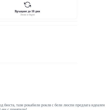
Връщане до 10 дни
Лесно и бързо
од бюста, тази рокабили рокля с бели люспи предлага идеален
1-ви с приятели!