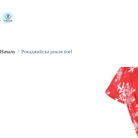
Skip
to
content
Начало
/
Рокаджийска рокля noel