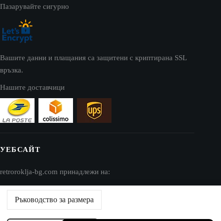
Пазарувайте сигурно
Вашите данни и плащания са защитени с криптирана SSL
връзка.
Нашите доставчици
УЕБСАЙТ
retroroklja-bg.com принадлежи на:
AV SEO LLC
Ръководство за размера
Адрес: