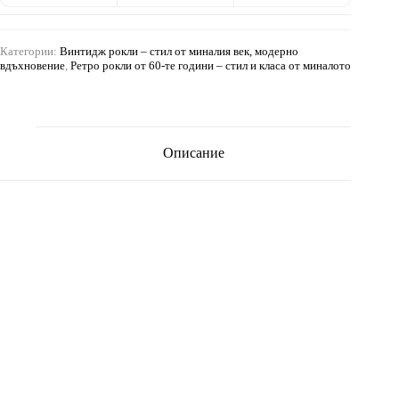
Категории:
Винтидж рокли – стил от миналия век, модерно
вдъхновение
,
Ретро рокли от 60-те години – стил и класа от миналото
Описание