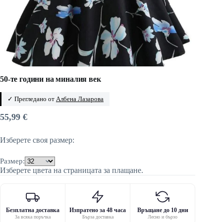
50-те години на миналия век
✓ Прегледано от
Албена Лазарова
55,99
€
Изберете своя размер:
Размер:
Изберете цвета на страницата за плащане.
Безплатна доставка
Изпратено за 48 часа
Връщане до 10 дни
За всяка поръчка
Бърза доставка
Лесно и бързо