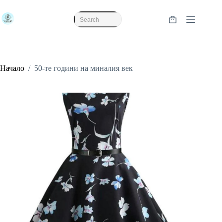
Skip
to
content
Shopping
No
cart
results
Начало
/
50-те години на миналия век