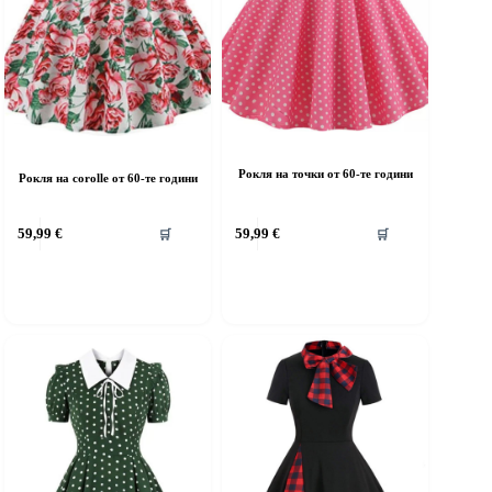
Рокля на точки от 60-те години
Рокля на corolle от 60-те години
his
This
59,99
€
59,99
€
🛒
🛒
roduct
product
as
has
ultiple
multiple
riants.
variants.
he
The
ptions
options
ay
may
e
be
hosen
chosen
n
on
he
the
roduct
product
age
page