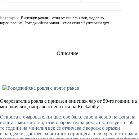
Категории:
Винтидж рокли – стил от миналия век, модерно
вдъхновение
,
Рокаджийски рокли – смел стил с бунтарски дух
Описание
Очарователна рокля с приказен винтидж чар от 50-те години на
миналия век, направо от епохата на Rockabilly.
Открита в очарователни цветове бяло, сиво и черно на фона на
нощта с мнозинство, тази очарователна рокля със силует от 50-
те години на миналия век се отличава с корсаж с връзки
с панделки, достоен за истинска принцеса, осигурен и от прави