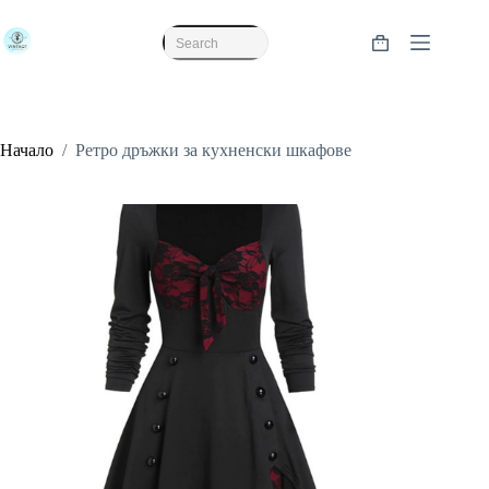
Skip
to
content
Shopping
No
cart
results
Начало
/
Ретро дръжки за кухненски шкафове