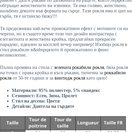
рамене с дълги ръкави по дължината на ръцете, които перфектно
обгръщат женствените ви извивки. Тя има голямо, женствено,
назъбено деколте във формата на сърце. Тази рокля има и цип на
гърба, тя е истинско бижу!!!
Тя предизвиква най-вече провокативен ефект с мотивите си на
черепи, но в същото време този тип дизайн контрастира с
елегантната и женствена кройка, предлагайки прекрасен
парадокс, идеален за косплей вечер например! Изобщо рокля в
стил рокабили в&nbspцялото й провокативно и фино
великолепие.
Пълна промяна на стила с
зелената рокабили рокля
, бяла рокля
на точки с права кройка и къси ръкави, типична за
роккабили
рокля
от 50-те години и за
винтидж рокля
като цяло!
Материали: 95% полиестер, 5% спандекс
Сезонност: Есен, Зима, Пролет
Стил на десена: Цветя
Детайли: Дантела на гърдите