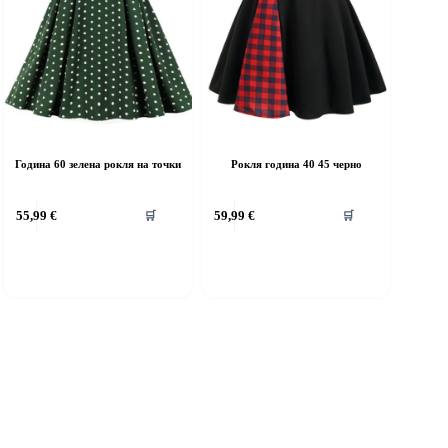
Година 60 зелена рокля на точки
Рокля година 40 45 черно
his
This
55,99
€
59,99
€
🛒
🛒
roduct
product
as
has
ultiple
multiple
riants.
variants.
he
The
ptions
options
ay
may
e
be
hosen
chosen
n
on
he
the
roduct
product
age
page