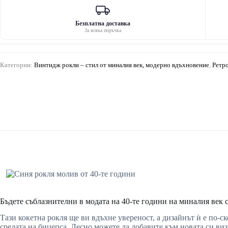
Безплатна доставка
За всяка поръчка
Категории:
Винтидж рокли – стил от миналия век, модерно вдъхновение
,
Ретро
Бъдете съблазнителни в модата на 40-те години на миналия век с 
Тази кокетна рокля ще ви вдъхне увереност, а дизайнът ѝ е по-с
средата на бицепса. Лесно можете да добавите към новата си ви