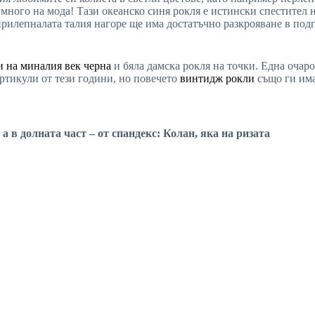
ного на мода! Тази океанско синя рокля е истински спестител на
рилепналата талия нагоре ще има достатъчно разкрояване в подгъв
и на миналия век черна
и бяла дамска рокля на точки. Една очар
артикули от тези години, но повечето
винтидж рокли
също ги има
а в долната част – от спандекс: Колан, яка на ризата