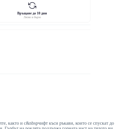
Връщане до 10 дни
Лесно и бързо
лте, както и с&nbspчифт къси ръкави, които се спускат до
и. Гърбът на роклята поддържа горната част на тялото ви