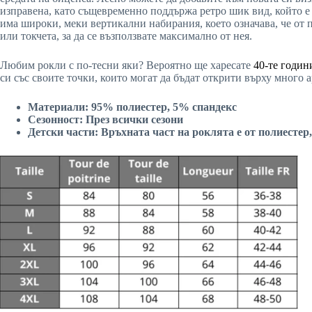
изправена, като същевременно поддържа ретро шик вид, който е м
има широки, меки вертикални набирания, което означава, че от п
или токчета, за да се възползвате максимално от нея.
Любим рокли с по-тесни яки? Вероятно ще харесате
40-те годин
си със своите точки, които могат да бъдат открити върху много 
Материали: 95% полиестер, 5% спандекс
Сезонност: През всички сезони
Детски части: Връхната част на роклята е от полиестер, 