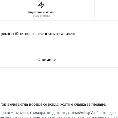
Изпратено за 48 часа
Бърза доставка
 рокли от 60-те години – стил и класа от миналото
Описание
тази елегантна носеща се рокля, която е сладка за гледане.
коро осмоъгълен, с квадратно деколте, с леко&nbspV-образно деко
зия любимите си колиета в светли цветове, като например перлен