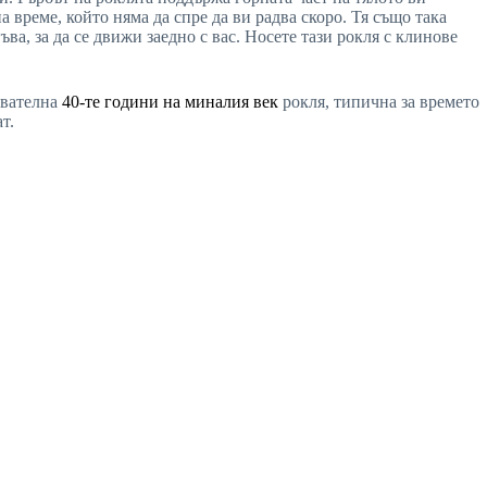
 време, който няма да спре да ви радва скоро. Тя също така
а, за да се движи заедно с вас. Носете тази рокля с клинове
ователна
40-те години на миналия век
рокля, типична за времето
т.