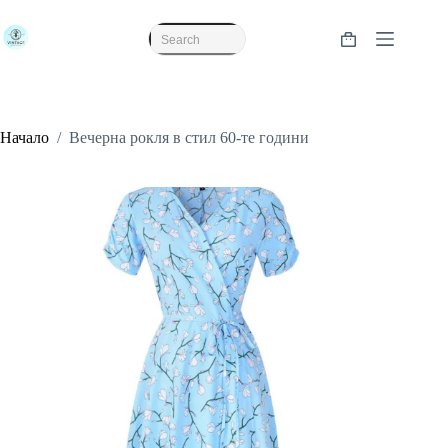
Skip
to
content
Shopping
No
cart
results
Начало
/
Вечерна рокля в стил 60-те години