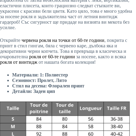
изработена от лятна небесносиня материя с леки, вертикални,
еластични плисета, които грациозно следват стъпките ви,
украсени с красиви бели цветя. Като цяло, това е много удобна
за носене рокля и задължителна част от летния винтидж
гардероб! Със сигурност ще придаде на визията ви мекота без
усилие.
Открийте
червена рокля на точки от 60-те години
, покрита с
принт в стил гингам, бяла с червено каре, дълбока яка и
декоративни черни копчета. Това я превръща в класическа и
очарователна
рокля от 60-те години
за носене, както и всяка
рокля от винтидж
от нашата богата колекция!
Материали: 1: Полиестер
Сезонност: Пролет, Лято
Стил на десена: Флорален принт
Детайли: Заден цип