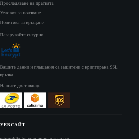
Проследяване на пратката
Условия за ползване
Политика за връщане
Пазарувайте сигурно
Вашите данни и плащания са защитени с криптирана SSL
връзка.
Нашите доставчици
УЕБСАЙТ
retroroklja-bg.com принадлежи на: