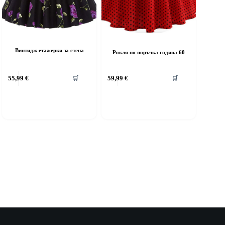
Винтидж етажерки за стена
Рокля по поръчка година 60
This
55,99
€
59,99
€
🛒
🛒
product
has
multiple
variants.
The
options
may
be
chosen
on
the
product
page