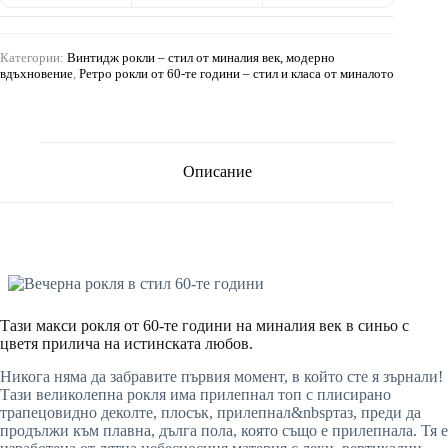
Категории:
Винтидж рокли – стил от миналия век, модерно
вдъхновение
,
Ретро рокли от 60-те години – стил и класа от миналото
Описание
Тази макси рокля от 60-те години на миналия век в синьо с
цветя прилича на истинската любов.
Никога няма да забравите първия момент, в който сте я зърнали!
Тази великолепна рокля има прилепнал топ с плисирано
трапецовидно деколте, плосък, прилепнал&nbspтаз, преди да
продължи към плавна, дълга пола, която също е прилепнала. Тя е