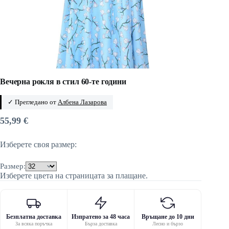
Вечерна рокля в стил 60-те години
✓ Прегледано от
Албена Лазарова
55,99
€
Изберете своя размер:
Размер:
Изберете цвета на страницата за плащане.
Безплатна доставка
Изпратено за 48 часа
Връщане до 10 дни
За всяка поръчка
Бърза доставка
Лесно и бързо