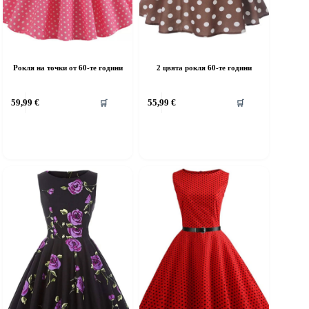
Рокля на точки от 60-те години
2 цвята рокля 60-те години
his
This
59,99
€
55,99
€
🛒
🛒
roduct
product
as
has
ultiple
multiple
riants.
variants.
he
The
ptions
options
ay
may
e
be
hosen
chosen
n
on
he
the
roduct
product
age
page