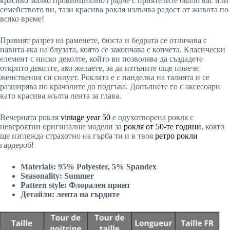
красиво малко провинциално градче с приятелите около вас или
семейството ви, тази красива рокля излъчва радост от живота по
всяко време!
Правият разрез на раменете, бюста и бедрата се отличава с
навита яка на блузата, която се закопчава с копчета. Класически
елемент с ниско деколте, който ви позволява да създадете
открито деколте, ако желаете, за да изтъните още повече
женствения си силует. Роклята е с панделка на талията и се
разширява по крачолите до подгъва. Допълнете го с аксесоари
като красива жълта лента за глава.
Вечерната рокля
vintage year 50
е одухотворена рокля с
невероятни оригинални модели за
рокля от 50-те години
, която
ще изглежда страхотно на гърба ти и в твоя
ретро рокли
гардероб!
Materials: 95% Polyester, 5% Spandex
Seasonality: Summer
Pattern style: Флорален принт
Детайли: лента на гърдите