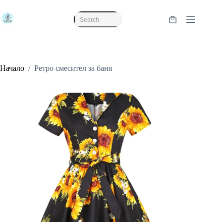
Skip
to
content
Shopping
No
cart
results
Начало
/
Ретро смесител за баня