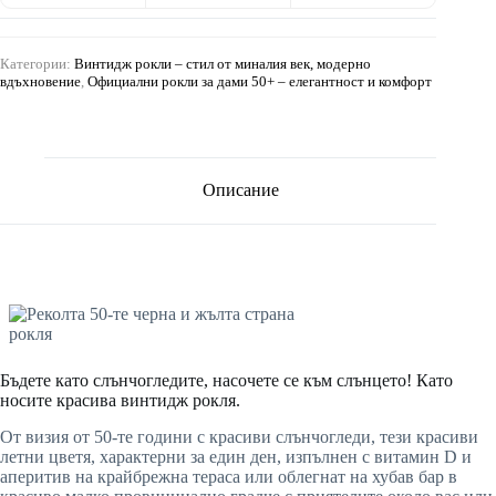
Категории:
Винтидж рокли – стил от миналия век, модерно
вдъхновение
,
Официални рокли за дами 50+ – елегантност и комфорт
Описание
Бъдете като слънчогледите, насочете се към слънцето! Като
носите красива винтидж рокля.
От визия от 50-те години с красиви слънчогледи, тези красиви
летни цветя, характерни за един ден, изпълнен с витамин D и
аперитив на крайбрежна тераса или облегнат на хубав бар в