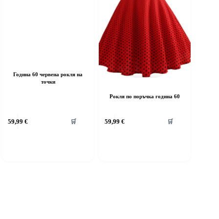
age
page
Година 60 червена рокля на
точки
Рокля по поръчка година 60
his
This
59,99
€
59,99
€
🛒
🛒
roduct
product
as
has
ultiple
multiple
riants.
variants.
he
The
ptions
options
ay
may
e
be
hosen
chosen
n
on
he
the