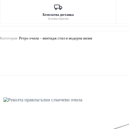
слънчеви
очила
Безплатна доставка
За всяка поръчка
Категория:
Ретро очила – винтидж стил и модерна визия