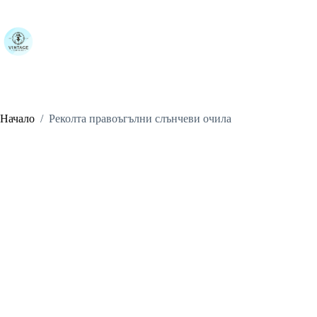
Skip
to
content
Начало
/
Реколта правоъгълни слънчеви очила