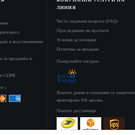
ЛИНИЯ
Често задавани въпроси (FAQ)
авка
Проследяване на пратката
ерителност
Условия за ползване
щане и възстановяване
Политика за връщане
я за продажба и
Пазарувайте сигурно
 и GDPR
те с
Вашите данни и плащания са защитени
криптирана SSL връзка.
Нашите доставчици