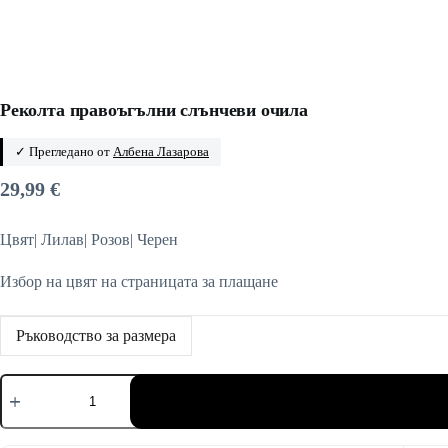
Реколта правоъгълни слънчеви очила
✓ Прегледано от
Албена Лазарова
29,99
€
Цвят| Лилав| Розов| Черен
Избор на цвят на страницата за плащане
Ръководство за размера
количество
за
Реколта
правоъгълни