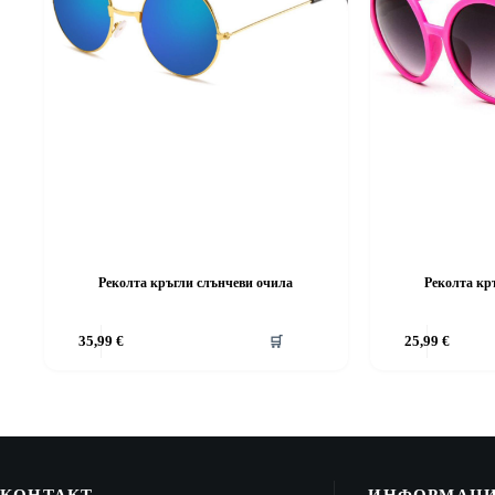
Реколта кръгли слънчеви очила
Реколта кр
35,99
€
🛒
25,99
€
КОНТАКТ
ИНФОРМАЦ