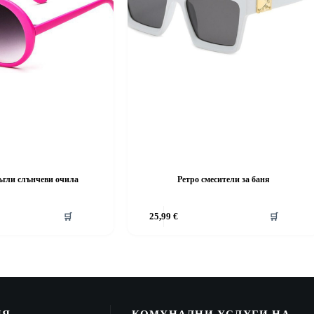
ъгли слънчеви очила
Ретро смесители за баня
🛒
25,99
€
🛒
ИЯ
КОМУНАЛНИ УСЛУГИ НА