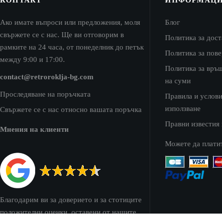
Ако имате въпроси или предложения, моля
Блог
свържете се с нас. Ще ви отговорим в
Политика за дост
рамките на 24 часа, от понеделник до петък
Политика за пов
между 9:00 и 17:00.
Политика за връ
contact@retroroklja-bg.com
на суми
Проследяване на поръчката
Правила и услови
използване
Свържете се с нас относно вашата поръчка
Правни известия
Мнения на клиенти
Можете да плати
Благодарим ви за доверието и за стотиците
положителни оценки, оставени от нашите