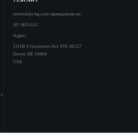
retroroklja-bg.com принадлежи на:
AV SEO LLC
Адрес:
1111B S Governors Ave STE 40127
Dover, DE 19904
USA
 с