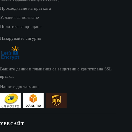
Проследяване на пратката
Условия за ползване
Политика за връщане
Пазарувайте сигурно
Вашите данни и плащания са защитени с криптирана SSL
връзка.
Нашите доставчици
УЕБСАЙТ