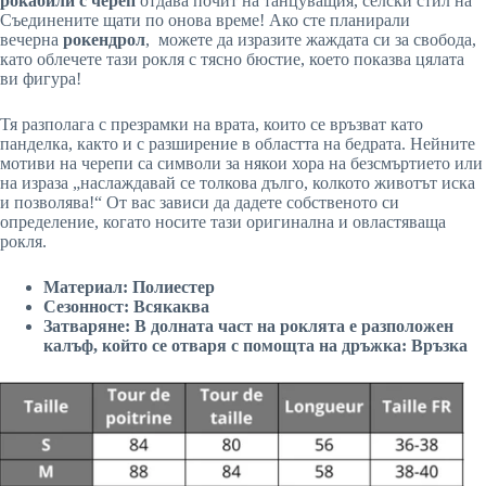
рокабили с череп
отдава почит на танцуващия, селски стил на
Съединените щати по онова време! Ако сте планирали
вечерна
рокендрол
, можете да изразите жаждата си за свобода,
като облечете тази рокля с тясно бюстие, което показва цялата
ви фигура!
Тя разполага с презрамки на врата, които се връзват като
панделка, както и с разширение в областта на бедрата. Нейните
мотиви на черепи са символи за някои хора на безсмъртието или
на израза „наслаждавай се толкова дълго, колкото животът иска
и позволява!“ От вас зависи да дадете собственото си
определение, когато носите тази оригинална и овластяваща
рокля.
Материал: Полиестер
Сезонност: Всякаква
Затваряне: В долната част на роклята е разположен
калъф, който се отваря с помощта на дръжка: Връзка