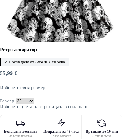
Ретро аспиратор
✓ Прегледано от
Албена Лазарова
55,99
€
Изберете своя размер:
Размер:
Изберете цвета на страницата за плащане.
Безплатна доставка
Изпратено за 48 часа
Връщане до 10 дни
За всяка поръчка
Бърза доставка
Лесно и бързо