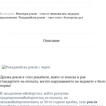
Категории:
Винтидж рокли – стил от миналия век, модерно
вдъхновение
,
Рокаджийски рокли – смел стил с бунтарски дух
Описание
Дръзка рокля в стил рокабили, която се вписва в рок
стандартите на епохата, когато нарушаването на кодовете е било
норма!
В загадъчния и&nbspстил, който разчупва
традиционния&nbspизглед на епохата, но
запазва&nbspтипичната за 50-те години кройка, тази
рокля