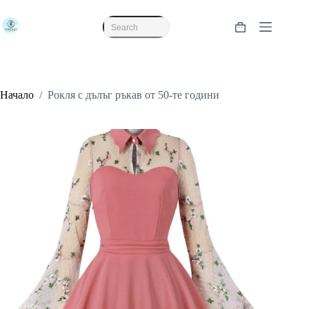
Skip
to
content
Shopping
No
cart
results
Начало
/
Рокля с дълъг ръкав от 50-те години