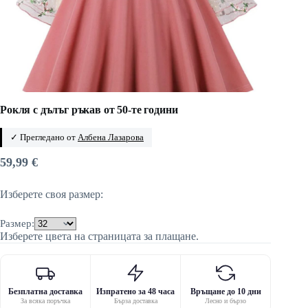
Рокля с дълъг ръкав от 50-те години
✓ Прегледано от
Албена Лазарова
59,99
€
Изберете своя размер:
Размер:
Изберете цвета на страницата за плащане.
Безплатна доставка
Изпратено за 48 часа
Връщане до 10 дни
За всяка поръчка
Бърза доставка
Лесно и бързо