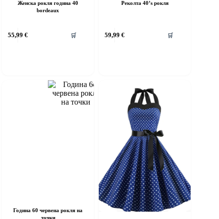
Женска рокля година 40
Реколта 40’s рокля
bordeaux
his
This
55,99
€
59,99
€
🛒
🛒
roduct
product
as
has
ultiple
multiple
riants.
variants.
he
The
ptions
options
ay
may
e
be
hosen
chosen
n
on
he
the
roduct
product
age
page
Година 60 червена рокля на
точки