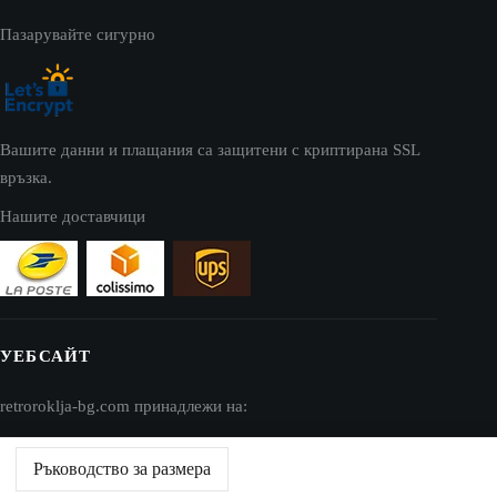
Пазарувайте сигурно
Вашите данни и плащания са защитени с криптирана SSL
връзка.
Нашите доставчици
УЕБСАЙТ
retroroklja-bg.com принадлежи на:
AV SEO LLC
Ръководство за размера
Адрес: