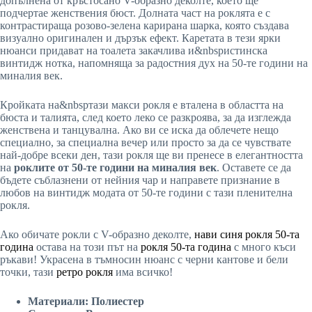
допълнена от кръстосано V-образно деколте, което ще
подчертае женствения бюст. Долната част на роклята е с
контрастираща розово-зелена карирана шарка, която създава
визуално оригинален и дързък ефект. Каретата в тези ярки
нюанси придават на тоалета закачлива и&nbspистинска
винтидж нотка, напомняща за радостния дух на 50-те години на
миналия век.
Кройката на&nbspтази макси рокля е вталена в областта на
бюста и талията, след което леко се разкроява, за да изглежда
женствена и танцувална. Ако ви се иска да облечете нещо
специално, за специална вечер или просто за да се чувствате
най-добре всеки ден, тази рокля ще ви пренесе в елегантността
на
роклите от 50-те години на миналия век
. Оставете се да
бъдете съблазнени от нейния чар и направете признание в
любов на винтидж модата от 50-те години с тази пленителна
рокля.
Ако обичате рокли с V-образно деколте,
нави синя рокля 50-та
година
остава на този път на
рокля 50-та година
с много къси
ръкави! Украсена в тъмносин нюанс с черни кантове и бели
точки, тази
ретро рокля
има всичко!
Материали: Полиестер