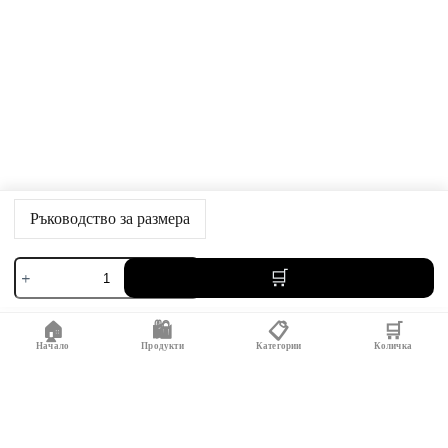
Ръководство за размера
количество
за
Рокля
с
🏠
🛍️
📋
🛒
трапец
от
Начало
Продукти
Категории
Количка
50-
Свързани продукти
те
години